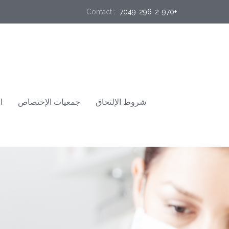
Contact :
 7049-296-2-970+
شروط الإلتحاق
جمعيات الإختصاص
ا